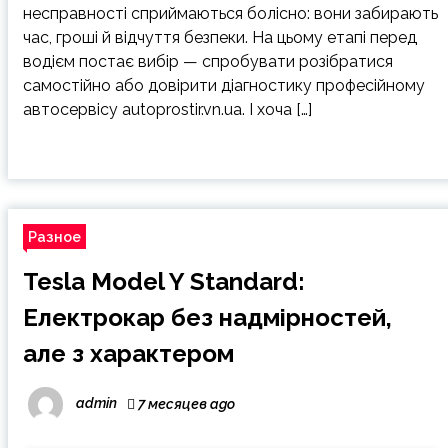
несправності сприймаються болісно: вони забирають
час, гроші й відчуття безпеки. На цьому етапі перед
водієм постає вибір — спробувати розібратися
самостійно або довірити діагностику професійному
автосервісу autoprostir.vn.ua. І хоча […]
Разное
Tesla Model Y Standard:
Електрокар без надмірностей,
але з характером
admin
7 месяцев ago