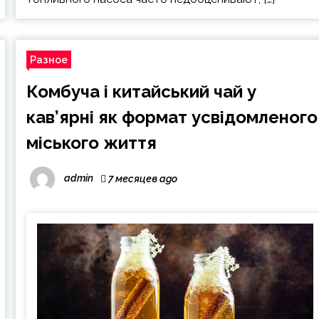
Разное
Комбуча і китайський чай у
кав’ярні як формат усвідомленого
міського життя
admin
7 месяцев ago