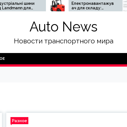
и
Електронавантажув
Причи
ач для складу:
апост
переваги та
специ
и
недоліки
Auto News
Новости транспортного мира
ОЕ
Разное