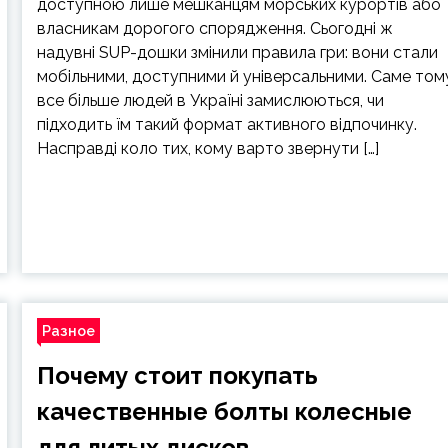
доступною лише мешканцям морських курортів або
власникам дорогого спорядження. Сьогодні ж
надувні SUP-дошки змінили правила гри: вони стали
мобільними, доступними й універсальними. Саме том
все більше людей в Україні замислюються, чи
підходить їм такий формат активного відпочинку.
Насправді коло тих, кому варто звернути […]
Разное
Почему стоит покупать
качественные болты колесные
для литых дисков