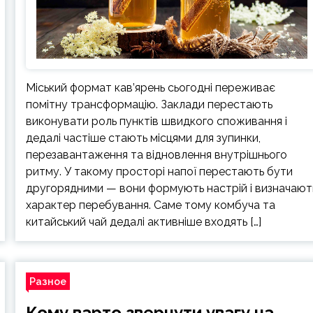
Міський формат кав’ярень сьогодні переживає
помітну трансформацію. Заклади перестають
виконувати роль пунктів швидкого споживання і
дедалі частіше стають місцями для зупинки,
перезавантаження та відновлення внутрішнього
ритму. У такому просторі напої перестають бути
другорядними — вони формують настрій і визначают
характер перебування. Саме тому комбуча та
китайський чай дедалі активніше входять […]
Разное
Кому варто звернути увагу на