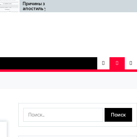
ны заказать
Що дає вибір
иль у
перевіреного
алистов
обладнання для
човнів
Найти: