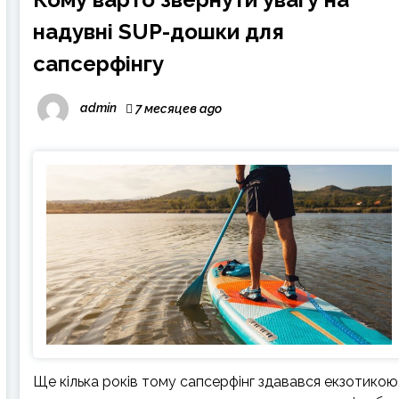
надувні SUP-дошки для
сапсерфінгу
admin
7 месяцев ago
Ще кілька років тому сапсерфінг здавався екзотикою