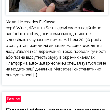
Моделі Mercedes E-Klasse
серій W124, W210 та S210 відомі своєю надійністю,
але їхні штатні аудіосистеми сьогодні вже не
відповідають сучасним вимогам. Після 20–30 років
експлуатації заводські динаміки масово виходять з
ладу: з’являється деренчання, тріск, провали гучності
або повна відсутність звуку в окремих каналах.
Платформа auto-lautsprecher.eu спеціалізується саме
на модернізації динаміків Mercedes і систематично
описує типові […]
Разное
Сучасні ліфти, продаж, установка