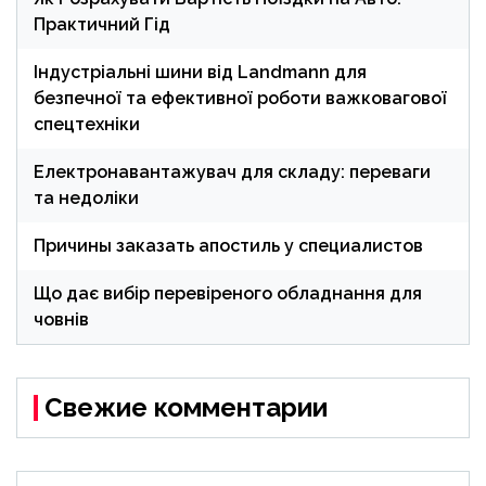
Практичний Гід
Індустріальні шини від Landmann для
безпечної та ефективної роботи важковагової
спецтехніки
Електронавантажувач для складу: переваги
та недоліки
Причины заказать апостиль у специалистов
Що дає вибір перевіреного обладнання для
човнів
Свежие комментарии