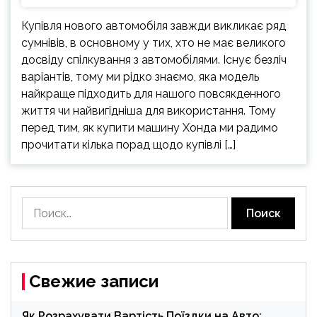
Купівля нового автомобіля завжди викликає ряд
сумнівів, в основному у тих, хто не має великого
досвіду спілкування з автомобілями. Існує безліч
варіантів, тому ми рідко знаємо, яка модель
найкраще підходить для нашого повсякденного
життя чи найвигідніша для використання. Тому
перед тим, як купити машину Хонда ми радимо
прочитати кілька порад щодо купівлі […]
Найти:
Свежие записи
Як Розрахувати Вартість Поїздки на Авто: