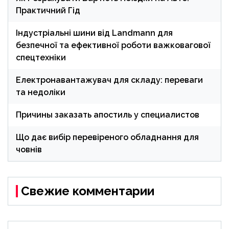
Практичний Гід
Індустріальні шини від Landmann для
безпечної та ефективної роботи важковагової
спецтехніки
Електронавантажувач для складу: переваги
та недоліки
Причины заказать апостиль у специалистов
Що дає вибір перевіреного обладнання для
човнів
Свежие комментарии