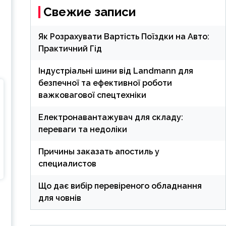
Свежие записи
Як Розрахувати Вартість Поїздки на Авто:
Практичний Гід
Індустріальні шини від Landmann для
безпечної та ефективної роботи
важковагової спецтехніки
Електронавантажувач для складу:
переваги та недоліки
Причины заказать апостиль у
специалистов
Що дає вибір перевіреного обладнання
-
для човнів