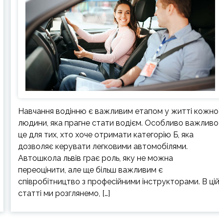
Навчання водінню є важливим етапом у житті кожно
людини, яка прагне стати водієм. Особливо важливо
це для тих, хто хоче отримати категорію Б, яка
дозволяє керувати легковими автомобілями.
Автошкола львів грає роль, яку не можна
переоцінити, але ще більш важливим є
співробітництво з професійними інструкторами. В ці
статті ми розглянемо, […]