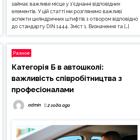
займає важливе місце у з’єднанні відповідних
елементів. У цій статті ми розглянемо важливі
аспекти циліндричних штифтів з отвором відповідно
до стандарту DIN 1444. Зміст 1. Визначення та […]
Разное
Категорія Б в автошколі:
важливість співробітництва з
професіоналами
admin
2 года ago