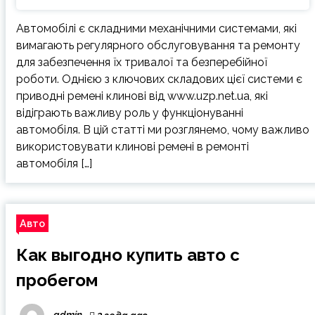
Автомобілі є складними механічними системами, які
вимагають регулярного обслуговування та ремонту
для забезпечення їх тривалої та безперебійної
роботи. Однією з ключових складових цієї системи є
приводні ремені клинові від www.uzp.net.ua, які
відіграють важливу роль у функціонуванні
автомобіля. В цій статті ми розглянемо, чому важливо
використовувати клинові ремені в ремонті
автомобіля […]
Авто
Как выгодно купить авто с
пробегом