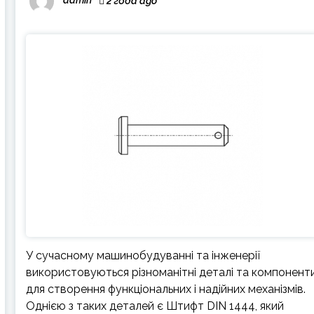
admin
2 года ago
У сучасному машинобудуванні та інженерії
використовуються різноманітні деталі та компонент
для створення функціональних і надійних механізмів.
Однією з таких деталей є Штифт DIN 1444, який