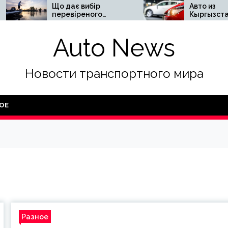
Що дає вибір
Авто из
перевіреного
Кыргызстана —
обладнання для
почему весь СНГ
човнів
смотрит на этот
Auto News
рынок
Новости транспортного мира
ОЕ
Разное