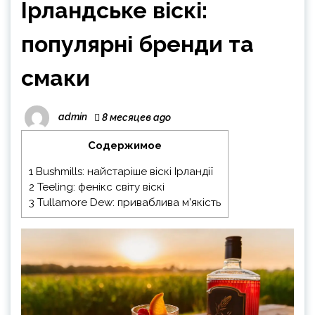
Ірландське віскі:
популярні бренди та
смаки
admin
8 месяцев ago
Содержимое
1
Bushmills: найстаріше віскі Ірландії
2
Teeling: фенікс світу віскі
3
Tullamore Dew: приваблива м’якість