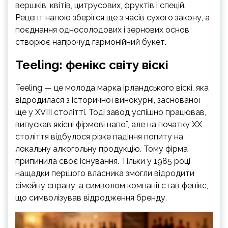
вершків, квітів, цитрусових, фруктів і спецій.
Рецепт напою зберігся ще з часів сухого закону, а
поєднання односолодових і зернових основ
створює напрочуд гармонійний букет.
Teeling: фенікс світу віскі
Teeling — це молода марка ірландського віскі, яка
відродилася з історичної винокурні, заснованої
ще у XVIII столітті. Тоді завод успішно працював,
випускав якісні фірмові напої, але на початку XX
століття відбулося різке падіння попиту на
локальну алкогольну продукцію. Тому фірма
припинила своє існування. Тільки у 1985 році
нащадки першого власника змогли відродити
сімейну справу, а символом компанії став фенікс,
що символізував відродження бренду.