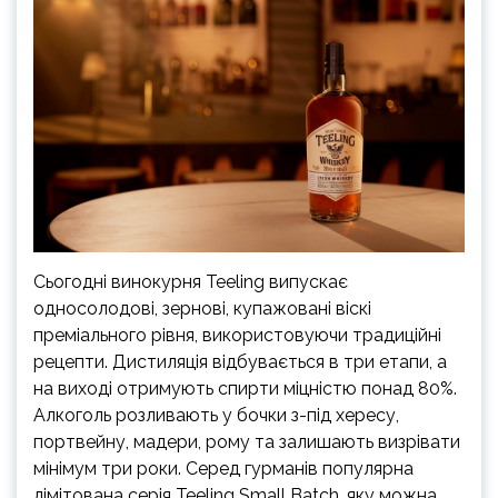
Сьогодні винокурня Teeling випускає
односолодові, зернові, купажовані віскі
преміального рівня, використовуючи традиційні
рецепти. Дистиляція відбувається в три етапи, а
на виході отримують спирти міцністю понад 80%.
Алкоголь розливають у бочки з-під хересу,
портвейну, мадери, рому та залишають визрівати
мінімум три роки. Серед гурманів популярна
лімітована серія Teeling Small Batch, яку можна