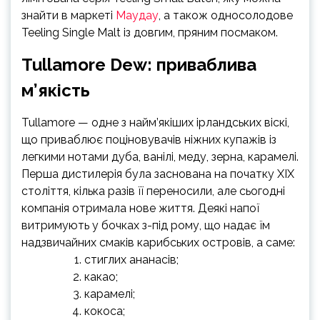
знайти в маркеті
Маудау
, а також односолодове
Teeling Single Malt із довгим, пряним посмаком.
Tullamore Dew: приваблива
м’якість
Tullamore — одне з найм’якіших ірландських віскі,
що приваблює поціновувачів ніжних купажів із
легкими нотами дуба, ванілі, меду, зерна, карамелі.
Перша дистилерія була заснована на початку XIX
століття, кілька разів її переносили, але сьогодні
компанія отримала нове життя. Деякі напої
витримують у бочках з-під рому, що надає їм
надзвичайних смаків карибських островів, а саме:
стиглих ананасів;
какао;
карамелі;
кокоса;