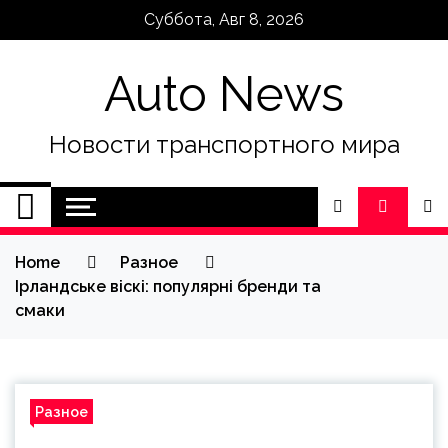
Skip
Суббота, Авг 8, 2026
to
content
Auto News
Новости транспортного мира
Home
Разное
Ірландське віскі: популярні бренди та
смаки
Разное