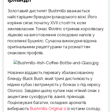
Золотавий дистилят Bushmills вважається
найстарішим брендом ірландського віскі. Його
коріння сягає початку XVII століття, коли
землевласник Томас Філліпс отримав королівську
ліцензію на виготовлення солодових напоїв у
поселенні Бушмілс. Сучасна винокурня відома
оригінальними рецептурами та розмаїттям
смакових профілів.
Новачки віддають перевагу збалансованому
бленду Black Bush, який тричі дистилюють у
мідних кубах і витримують у бочках з-під хересу
Oloroso. Завдяки цьому купаж має м’який смак з
акцентами сухофруктів, ванілі, прянощів.
Поціновувачі багатих, складних ароматів
вибирають
Bushmills Original 1l
із нотами солоду,