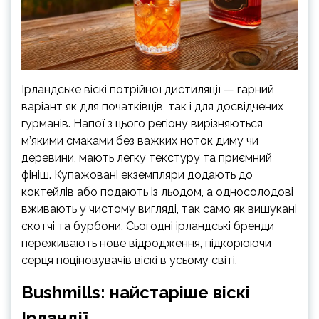
Ірландське віскі потрійної дистиляції — гарний
варіант як для початківців, так і для досвідчених
гурманів. Напої з цього регіону вирізняються
м’якими смаками без важких ноток диму чи
деревини, мають легку текстуру та приємний
фініш. Купажовані екземпляри додають до
коктейлів або подають із льодом, а односолодові
вживають у чистому вигляді, так само як вишукані
скотчі та бурбони. Сьогодні ірландські бренди
переживають нове відродження, підкорюючи
серця поціновувачів віскі в усьому світі.
Bushmills: найстаріше віскі
Ірландії