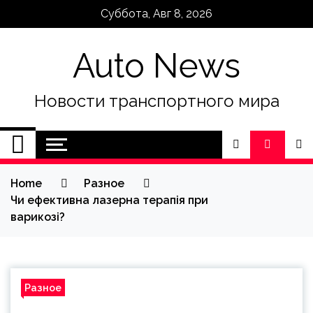
Skip
Суббота, Авг 8, 2026
to
content
Auto News
Новости транспортного мира
Home
Разное
Чи ефективна лазерна терапія при
варикозі?
Разное