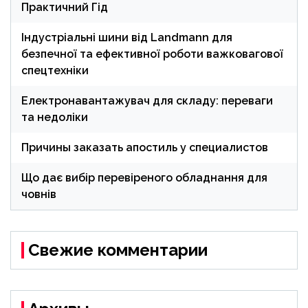
Практичний Гід
Індустріальні шини від Landmann для
безпечної та ефективної роботи важковагової
спецтехніки
Електронавантажувач для складу: переваги
та недоліки
Причины заказать апостиль у специалистов
Що дає вибір перевіреного обладнання для
човнів
Свежие комментарии