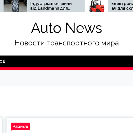
Індустріальні шини
Електронавантажув
від Landmann для
ач для складу:
безпечної та
переваги та
ефективної роботи
недоліки
Auto News
важковагової
спецтехніки
Новости транспортного мира
ОЕ
Разное