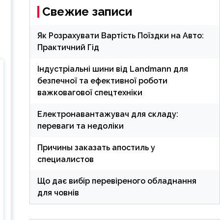
Свежие записи
Як Розрахувати Вартість Поїздки на Авто:
Практичний Гід
Індустріальні шини від Landmann для
безпечної та ефективної роботи
важковагової спецтехніки
Електронавантажувач для складу:
переваги та недоліки
Причины заказать апостиль у
специалистов
Що дає вибір перевіреного обладнання
для човнів