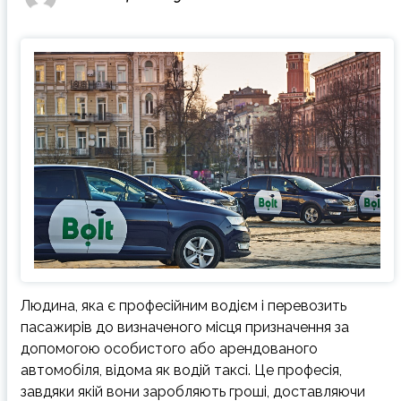
Людина, яка є професійним водієм і перевозить
пасажирів до визначеного місця призначення за
допомогою особистого або арендованого
автомобіля, відома як водій таксі. Це професія,
завдяки якій вони заробляють гроші, доставляючи