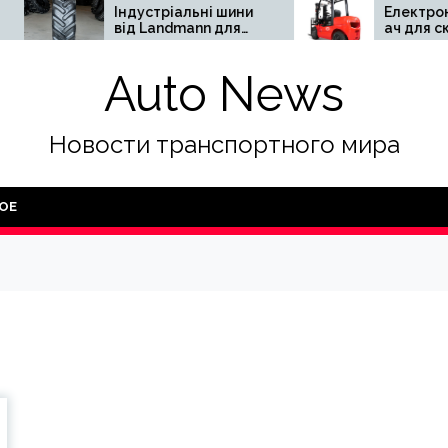
Індустріальні шини
Електронавантажу
від Landmann для
ач для складу:
безпечної та
переваги та
ефективної роботи
недоліки
Auto News
важковагової
спецтехніки
Новости транспортного мира
ОЕ