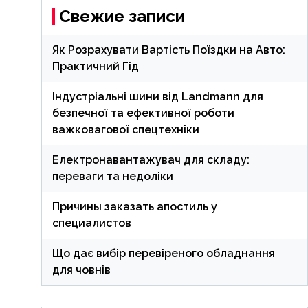
Свежие записи
Як Розрахувати Вартість Поїздки на Авто:
Практичний Гід
Індустріальні шини від Landmann для
безпечної та ефективної роботи
важковагової спецтехніки
Електронавантажувач для складу:
переваги та недоліки
Причины заказать апостиль у
специалистов
Що дає вибір перевіреного обладнання
для човнів