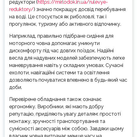
редуктори (
https://mirlodok.in.ua/rulevye-
reduktory/
) значно покращує досвід перебування
на воді. Це стосується як риболовлі, так і
прогулянок, туризму або активного відпочинку.
Наприклад, правильно підібране сидіння для
моторного човна допомагає уникнути
дискомфорту під час довгих поїздок. Надійні
весла для надувних моделей забезпечують легке
маневрування навіть у складних умовах. Сучасні
ехолоти, навігаційні системи та освітлення
дозволяють почуватися впевнено в будь-який час
доби.
Перевірене обладнання також означає
ергономіку. Виробники, які мають добру
репутацію, приділяють увагу деталям: простоті
монтажу, зручності транспортування та
сумісності аксесуарів між собою. Завдяки цьому
власник човна витрачає менше часу на