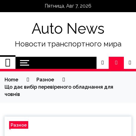
Skip
Пятница, Авг 7, 2026
to
content
Auto News
Новости транспортного мира
Home
Разное
Що дає вибір перевіреного обладнання для
човнів
Разное