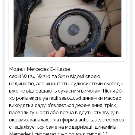
Моделі Mercedes E-Klasse
серій W124, W210 та S210 відомі своєю
надійністю, але їхні штатні аудіосистеми сьогодні
вже не відповідають сучасним вимогам. Після 20–
30 років експлуатації заводські динаміки масово
виходять з ладу: з’являється деренчання, тріск,
провали гучності або повна відсутність звуку в
окремих каналах. Платформа auto-lautsprecher.eu
спеціалізується саме на модернізації динаміків
Mercedes і систематично описує типові […]