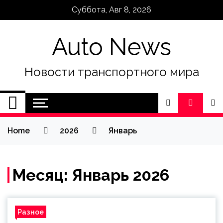
Skip
Суббота, Авг 8, 2026
to
content
Auto News
Новости транспортного мира
Home
2026
Январь
Месяц:
Январь 2026
Разное