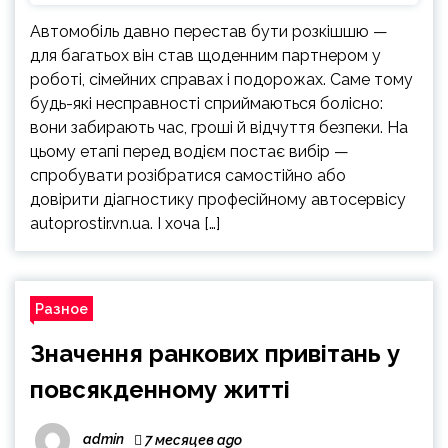
Автомобіль давно перестав бути розкішшю —
для багатьох він став щоденним партнером у
роботі, сімейних справах і подорожах. Саме тому
будь-які несправності сприймаються болісно:
вони забирають час, гроші й відчуття безпеки. На
цьому етапі перед водієм постає вибір —
спробувати розібратися самостійно або
довірити діагностику професійному автосервісу
autoprostir.vn.ua. І хоча […]
Разное
Значення ранкових привітань у
повсякденному житті
admin
7 месяцев ago