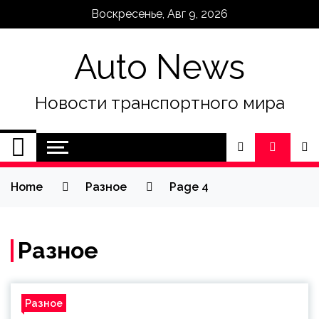
Skip
Воскресенье, Авг 9, 2026
to
content
Auto News
Новости транспортного мира
Home
Разное
Page 4
Разное
Разное