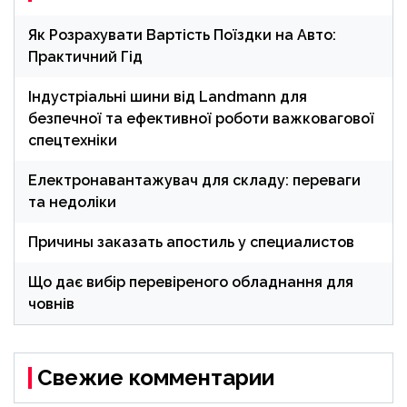
Як Розрахувати Вартість Поїздки на Авто:
Практичний Гід
Індустріальні шини від Landmann для
безпечної та ефективної роботи важковагової
спецтехніки
Електронавантажувач для складу: переваги
та недоліки
Причины заказать апостиль у специалистов
Що дає вибір перевіреного обладнання для
човнів
Свежие комментарии