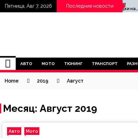
Skip
 можуть
Як Розрахувати
Пятница, Авг 7, 2026
Последние новости
обитися
Вартість Поїздки на
to
ажні
Авто: Практичний Гід
content
везення в Києві
АВТО
МОТО
ТЮНИНГ
ТРАНСПОРТ
РАЗН
Home
2019
Август
Месяц:
Август 2019
Авто
Мото