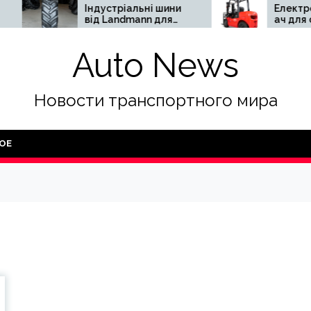
Індустріальні шини
Електронавант
від Landmann для
ач для складу:
безпечної та
переваги та
ефективної роботи
недоліки
Auto News
важковагової
спецтехніки
Новости транспортного мира
ОЕ