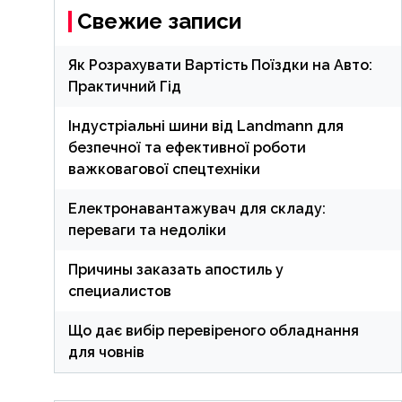
Свежие записи
Як Розрахувати Вартість Поїздки на Авто:
Практичний Гід
Індустріальні шини від Landmann для
безпечної та ефективної роботи
важковагової спецтехніки
Електронавантажувач для складу:
переваги та недоліки
Причины заказать апостиль у
специалистов
Що дає вибір перевіреного обладнання
для човнів