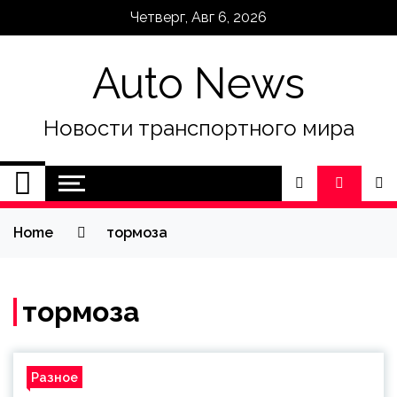
Skip
Четверг, Авг 6, 2026
to
content
Auto News
Новости транспортного мира
Home
тормоза
тормоза
Разное