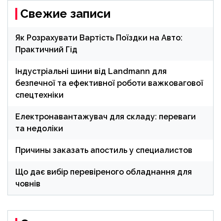
Свежие записи
Як Розрахувати Вартість Поїздки на Авто:
Практичний Гід
Індустріальні шини від Landmann для
безпечної та ефективної роботи важковагової
спецтехніки
Електронавантажувач для складу: переваги
та недоліки
Причины заказать апостиль у специалистов
Що дає вибір перевіреного обладнання для
човнів