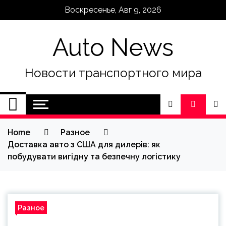
Skip
Воскресенье, Авг 9, 2026
to
content
Auto News
Новости транспортного мира
Home
Разное
Доставка авто з США для дилерів: як
побудувати вигідну та безпечну логістику
Разное