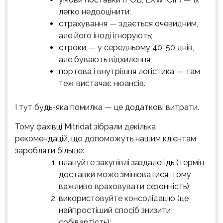
легко недооцінити;
страхування — здається очевидним,
але його іноді ігнорують;
строки — у середньому 40-50 днів,
але бувають відхилення;
портова і внутрішня логістика — там
теж вистачає нюансів.
І тут будь-яка помилка — це додаткові витрати.
Тому фахівці Mitridat зібрали декілька
рекомендацій, що допоможуть нашим клієнтам
заробляти більше:
плануйте закупівлі заздалегідь (термін
доставки може змінюватися, тому
важливо враховувати сезонність);
використовуйте консолідацію (це
найпростіший спосіб знизити
собівартість);