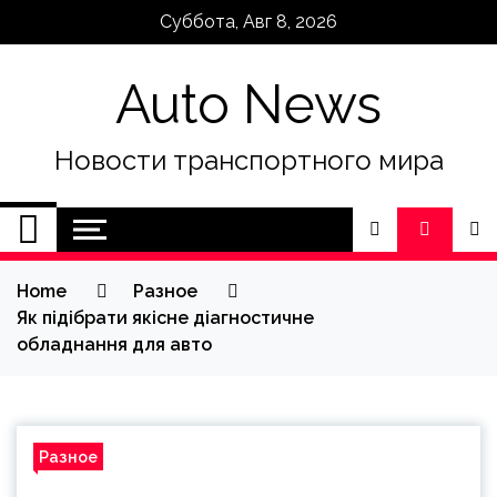
Skip
Суббота, Авг 8, 2026
to
content
Auto News
Новости транспортного мира
Home
Разное
Як підібрати якісне діагностичне
обладнання для авто
Разное