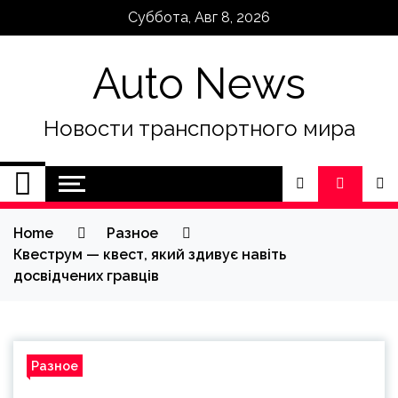
Skip
Суббота, Авг 8, 2026
to
content
Auto News
Новости транспортного мира
Home
Разное
Квеструм — квест, який здивує навіть
досвідчених гравців
Разное