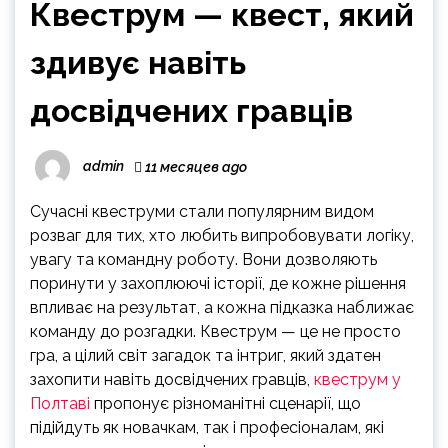
Квеструм — квест, який
здивує навіть
досвідчених гравців
admin
11 месяцев ago
Сучасні квеструми стали популярним видом
розваг для тих, хто любить випробовувати логіку,
увагу та командну роботу. Вони дозволяють
поринути у захоплюючі історії, де кожне рішення
впливає на результат, а кожна підказка наближає
команду до розгадки. Квеструм — це не просто
гра, а цілий світ загадок та інтриг, який здатен
захопити навіть досвідчених гравців,
квеструм у
Полтаві
пропонує різноманітні сценарії, що
підійдуть як новачкам, так і професіоналам, які