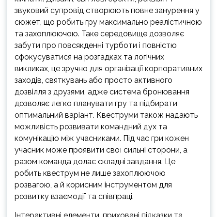
звуковий супровід створюють повне занурення у
сюжет, що робить гру максимально реалістичною
та захоплюючою. Таке середовище дозволяє
забути про повсякденні турботи і повністю
сфокусуватися на розгадках та логічних
викликах, це зручно для організації корпоративних
заходів, святкувань або просто активного
дозвілля з друзями, адже система бронювання
дозволяє легко планувати гру та підбирати
оптимальний варіант. Квеструми також надають
можливість розвивати командний дух та
комунікацію між учасниками. Під час гри кожен
учасник може проявити свої сильні сторони, а
разом команда долає складні завдання. Це
робить квеструм не лише захоплюючою
розвагою, а й корисним інструментом для
розвитку взаємодії та співпраці.
Інтерактивні елементи, приховані підказки та