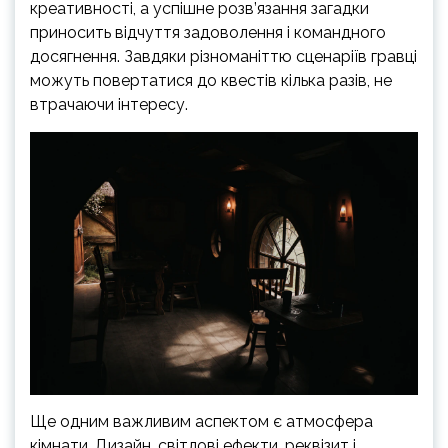
креативності, а успішне розв’язання загадки
приносить відчуття задоволення і командного
досягнення. Завдяки різноманіттю сценаріїв гравці
можуть повертатися до квестів кілька разів, не
втрачаючи інтересу.
Ще одним важливим аспектом є атмосфера
кімнати. Дизайн, світлові ефекти, реквізит і