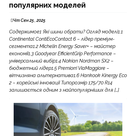
популярних моделей
Чт Сен 25 , 2025
Содержимое1 Які шини обрати? Огляд моделі1.1
Continental ContiEcoContact 6 – лідер преміум-
сегмента1.2 Michelin Energy Saver+ – майстер
економії1.3 Goodyear EfficientGrip Performance –
універсальний вибір1.4 Nokian Nordman SX2 –
бюджетний лідер1.5 Premiorri ViaMaggiore –
вітчизняна альтернатива1.6 Hankook Kinergy Eco
2 – корейські інновації Типорозмір 175/70 R14
залишається одним з найпопулярніших для […]