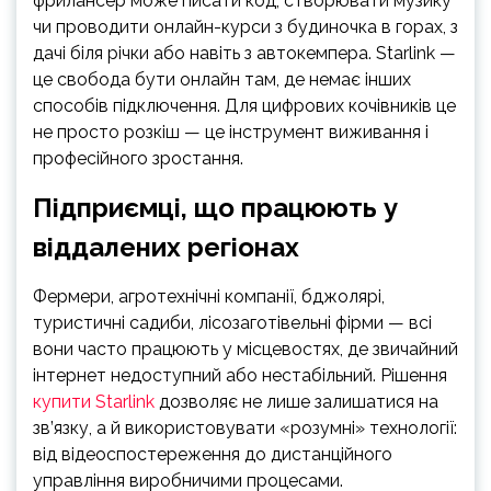
фрилансер може писати код, створювати музику
чи проводити онлайн-курси з будиночка в горах, з
дачі біля річки або навіть з автокемпера. Starlink —
це свобода бути онлайн там, де немає інших
способів підключення. Для цифрових кочівників це
не просто розкіш — це інструмент виживання і
професійного зростання.
Підприємці, що працюють у
віддалених регіонах
Фермери, агротехнічні компанії, бджолярі,
туристичні садиби, лісозаготівельні фірми — всі
вони часто працюють у місцевостях, де звичайний
інтернет недоступний або нестабільний. Рішення
купити Starlink
дозволяє не лише залишатися на
зв’язку, а й використовувати «розумні» технології:
від відеоспостереження до дистанційного
управління виробничими процесами.