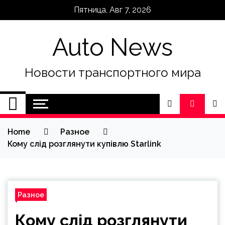
Skip
Пятница, Авг 7, 2026
to
content
Auto News
Новости транспортного мира
Home
Разное
Кому слід розглянути купівлю Starlink
Разное
Кому слід розглянути