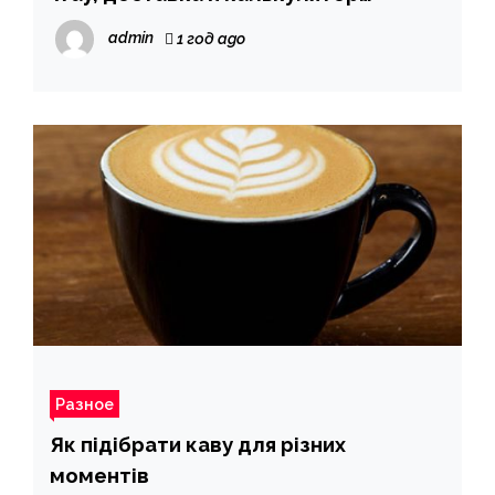
растаможки
admin
1 год ago
Разное
Як підібрати каву для різних
моментів