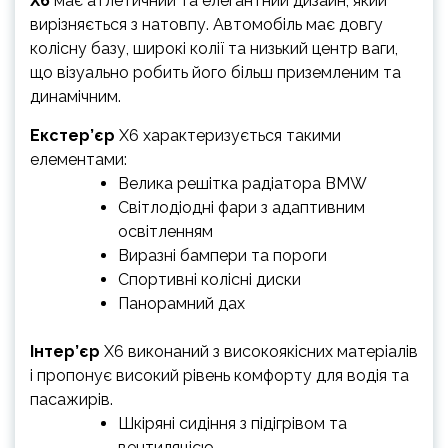
X6
має атлетичний та елегантний дизайн, який
вирізняється з натовпу. Автомобіль має довгу
колісну базу, широкі колії та низький центр ваги,
що візуально робить його більш приземленим та
динамічним.
Екстер’єр
X6 характеризується такими
елементами:
Велика решітка радіатора BMW
Світлодіодні фари з адаптивним
освітленням
Виразні бампери та пороги
Спортивні колісні диски
Панорамний дах
Інтер’єр
X6 виконаний з високоякісних матеріалів
і пропонує високий рівень комфорту для водія та
пасажирів.
Шкіряні сидіння з підігрівом та
вентиляцією