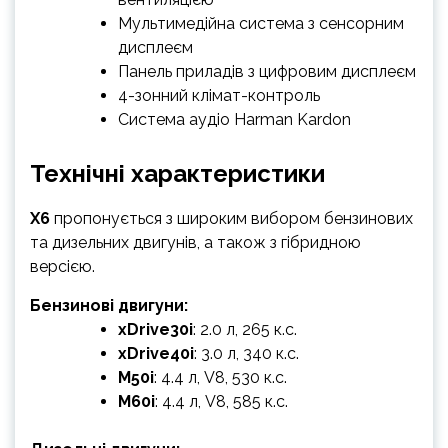
Мультимедійна система з сенсорним
дисплеєм
Панель приладів з цифровим дисплеєм
4-зонний клімат-контроль
Система аудіо Harman Kardon
Технічні характеристики
X6
пропонується з широким вибором бензинових
та дизельних двигунів, а також з гібридною
версією.
Бензинові двигуни:
xDrive30i
: 2.0 л, 265 к.с.
xDrive40i
: 3.0 л, 340 к.с.
M50i
: 4.4 л, V8, 530 к.с.
M60i
: 4.4 л, V8, 585 к.с.