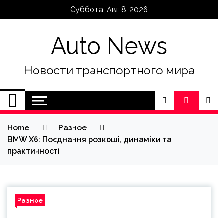
Skip
Суббота, Авг 8, 2026
to
content
Auto News
Новости транспортного мира
Home
Разное
BMW X6: Поєднання розкоші, динаміки та
практичності
Разное