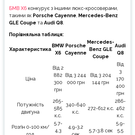
БМВ Х6
конкурує з іншими люкс-кросоверами,
такими як
Porsche Cayenne
,
Mercedes-Benz
GLE Coupe
та
Audi Q8
.
Порівняльна таблиця:
Mercedes-
BMW
Porsche
Audi
Характеристика
Benz GLE
X6
Cayenne
Q8
Coupe
Від
Від 2
3
882
Від 3 244
Від 3 204
Ціна
170
300
000 грн
144 грн
400
грн
грн
265-
286-
Потужність
340-640
585
272-612 к.с.
462
двигуна
к.с.
к.с.
к.с.
5.7-
5.9-
Розгін 0-100 км/
4.9-3.2
4.3
5.7-3.8 сек
5.5
год
сек