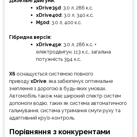
Дизельні двигуни:
xDrive35d
: 3.0 л, 286 к.с.
xDrive40d
: 3.0 л, 340 к.с.
M50d
: 3.0 л, 400 к.с.
Гібридна версія:
xDrive45e
: 3.0 л, 286 к.с. +
електродвигун, 113 к.с., загальна
потужність 394 к.с.
X6
оснащується системою повного
приводу
xDrive
, яка забезпечує оптимальне
зчеплення з дорогою в будь-яких умовах.
Автомобіль також має широкий спектр систем
допомоги водію, таких як система автоматичного
гальмування, система утримання смуги руху та
адаптивний круїз-контроль.
Порівняння з конкурентами