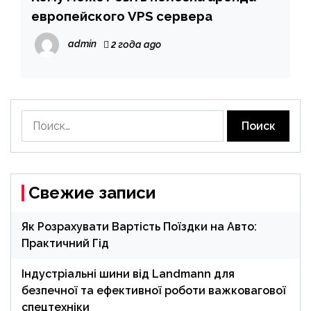
европейского VPS сервера
admin
2 года ago
Найти:
Свежие записи
Як Розрахувати Вартість Поїздки на Авто:
Практичний Гід
Індустріальні шини від Landmann для
безпечної та ефективної роботи важковагової
спецтехніки