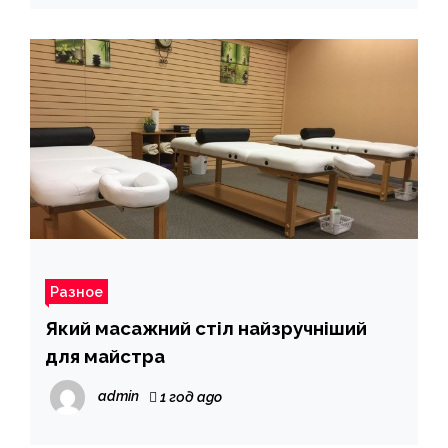
Разное
Який масажний стіл найзручніший
для майстра
admin
1 год ago