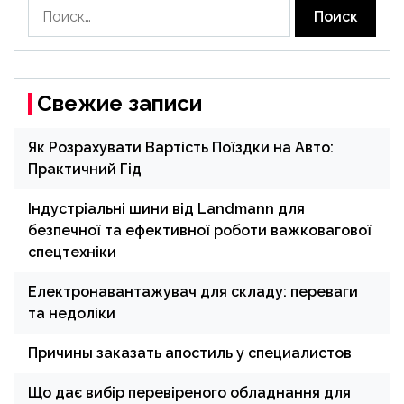
Найти:
Свежие записи
Як Розрахувати Вартість Поїздки на Авто:
Практичний Гід
Індустріальні шини від Landmann для
безпечної та ефективної роботи важковагової
спецтехніки
Електронавантажувач для складу: переваги
та недоліки
Причины заказать апостиль у специалистов
Що дає вибір перевіреного обладнання для