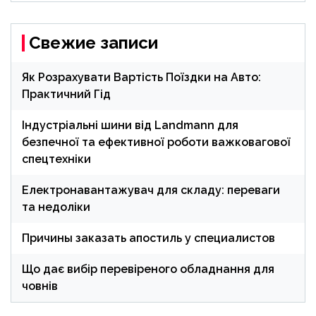
Свежие записи
Як Розрахувати Вартість Поїздки на Авто:
Практичний Гід
Індустріальні шини від Landmann для
безпечної та ефективної роботи важковагової
спецтехніки
Електронавантажувач для складу: переваги
та недоліки
Причины заказать апостиль у специалистов
Що дає вибір перевіреного обладнання для
човнів