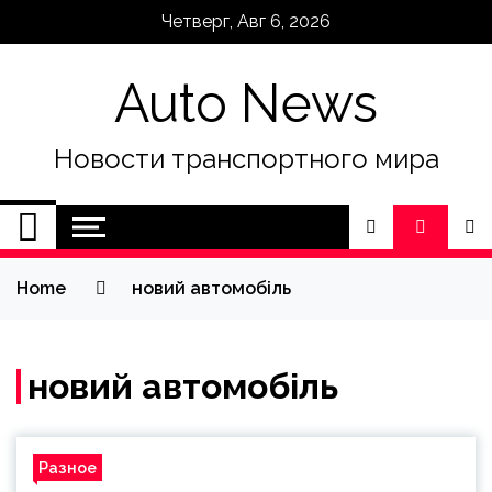
Skip
Четверг, Авг 6, 2026
to
content
Auto News
Новости транспортного мира
Home
новий автомобіль
новий автомобіль
Разное