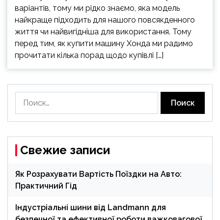
варіантів, тому ми рідко знаємо, яка модель
найкраще підходить для нашого повсякденного
життя чи найвигідніша для використання. Тому
перед тим, як купити машину Хонда ми радимо
прочитати кілька порад щодо купівлі […]
Найти:
Свежие записи
Як Розрахувати Вартість Поїздки на Авто:
Практичний Гід
Індустріальні шини від Landmann для
безпечної та ефективної роботи важковагової