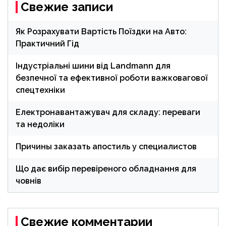
Свежие записи
Як Розрахувати Вартість Поїздки на Авто:
Практичний Гід
Індустріальні шини від Landmann для
безпечної та ефективної роботи важковагової
спецтехніки
Електронавантажувач для складу: переваги
та недоліки
Причины заказать апостиль у специалистов
Що дає вибір перевіреного обладнання для
човнів
Свежие комментарии