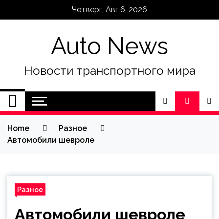
Skip
Четверг, Авг 6, 2026
to
content
Auto News
Новости транспортного мира
Home
Разное
Автомобили шевроле
Разное
Автомобили шевроле