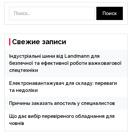
Найти:
Свежие записи
Індустріальні шини від Landmann для
безпечної та ефективної роботи важковагової
спецтехніки
Електронавантажувач для складу: переваги
та недоліки
Причины заказать апостиль у специалистов
Що дає вибір перевіреного обладнання для
човнів