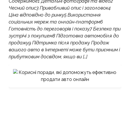
Содержимое1 Детальні фотографії та відео2
Чесний опис3 Привабливий опис і заголовок4
Ціна відповідно до ринку5 Використання
соціальних мереж та онлайн-платформ6
Готовність до переговорів і показу7 Безпека при
зустрічі з покупцем8 Підготовка автомобіля до
продажу9 Підтримка після продажу Продаж
вашого авто в Інтернеті може бути приємним і
прибутковим досвідом, якщо ви […]