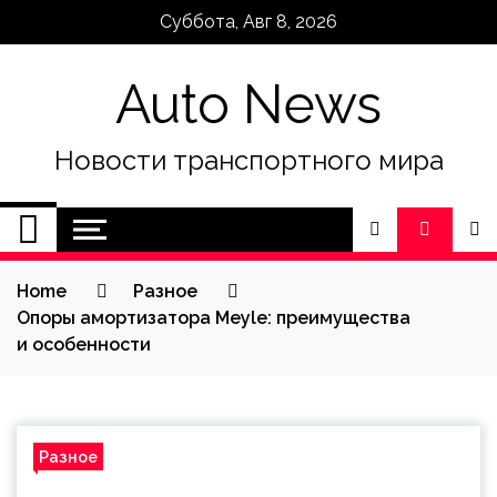
Skip
Суббота, Авг 8, 2026
to
content
Auto News
Новости транспортного мира
Home
Разное
Опоры амортизатора Meyle: преимущества
и особенности
Разное