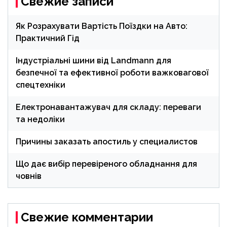
Свежие записи
Як Розрахувати Вартість Поїздки на Авто:
Практичний Гід
Індустріальні шини від Landmann для
безпечної та ефективної роботи важковагової
спецтехніки
Електронавантажувач для складу: переваги
та недоліки
Причины заказать апостиль у специалистов
Що дає вибір перевіреного обладнання для
човнів
Свежие комментарии