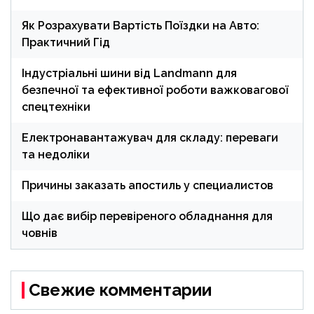
Як Розрахувати Вартість Поїздки на Авто:
Практичний Гід
Індустріальні шини від Landmann для
безпечної та ефективної роботи важковагової
спецтехніки
Електронавантажувач для складу: переваги
та недоліки
Причины заказать апостиль у специалистов
Що дає вибір перевіреного обладнання для
човнів
Свежие комментарии