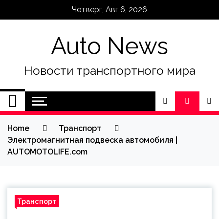
Skip
Четверг, Авг 6, 2026
to
content
Auto News
Новости транспортного мира
Home
Транспорт
Электромагнитная подвеска автомобиля |
AUTOMOTOLIFE.com
Транспорт