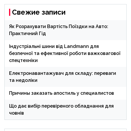
Свежие записи
Як Розрахувати Вартість Поїздки на Авто:
Практичний Гід
Індустріальні шини від Landmann для
безпечної та ефективної роботи важковагової
спецтехніки
Електронавантажувач для складу: переваги
та недоліки
Причины заказать апостиль у специалистов
Що дає вибір перевіреного обладнання для
човнів