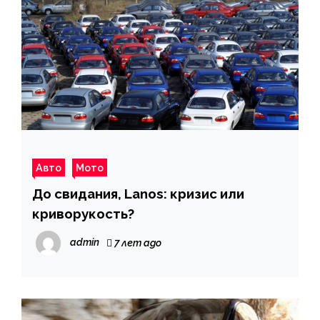
Авто
Мото
До свидания, Lanos: кризис или
криворукость?
admin
7 лет ago