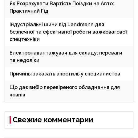
Як Розрахувати Вартість Поїздки на Авто:
Практичний Гід
Індустріальні шини від Landmann для
безпечної та ефективної роботи важковагової
спецтехніки
Електронавантажувач для складу: переваги
та недоліки
Причины заказать апостиль у специалистов
Що дає вибір перевіреного обладнання для
човнів
Свежие комментарии