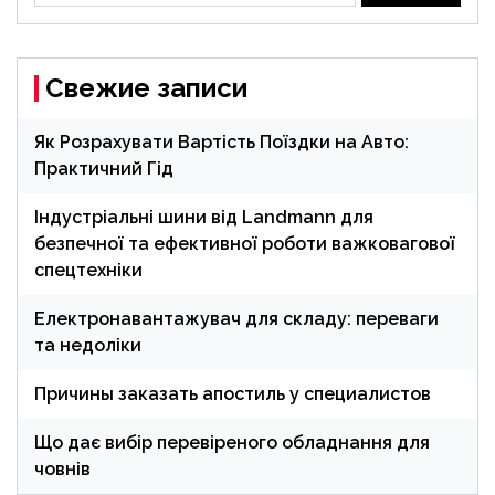
Свежие записи
Як Розрахувати Вартість Поїздки на Авто:
Практичний Гід
Індустріальні шини від Landmann для
безпечної та ефективної роботи важковагової
спецтехніки
Електронавантажувач для складу: переваги
та недоліки
Причины заказать апостиль у специалистов
Що дає вибір перевіреного обладнання для
човнів