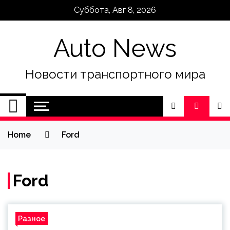
Skip
Суббота, Авг 8, 2026
to
content
Auto News
Новости транспортного мира
Home
Ford
Ford
Разное