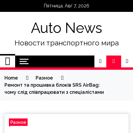
Skip
Пятница, Авг 7, 2026
to
content
Auto News
Новости транспортного мира
Home
Разное
Ремонт та прошивка блоків SRS AirBag:
чому слід співпрацювати з спеціалістами
Разное