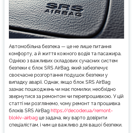
Автомобільна безпека — це не лише питання
комфорту, а й життя кожного водія та пасажира.
Однією з важливих складових сучасних систем
безпеки є блок SRS AirBag, який забезпечує
своєчасне розгортання подушок безпеки у
випадку аварії. Однак, якщо блок SRS AirBag
зазнає пошкоджень чи має помилки, необхідно
звернутися за ремонтом чи перепрошивкою. У цій
статті ми розглянемо, чому ремонт та прошивка
блоків SRS AirBag
https://decoder.ua/remont-
blokiv-airbag
це задача, яку варто довірити
спеціалістам, і чим це важливо для вашої безпеки.