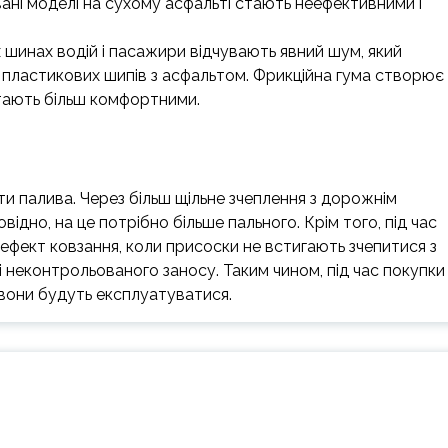
овані моделі на сухому асфальті стають неефективними і
х шинах водій і пасажири відчувають явний шум, який
пластикових шипів з асфальтом. Фрикційна гума створює
стають більш комфортними.
 палива. Через більш щільне зчеплення з дорожнім
дно, на це потрібно більше пального. Крім того, під час
фект ковзання, коли присоски не встигають зчепитися з
 неконтрольованого заносу. Таким чином, під час покупки
вони будуть експлуатуватися.