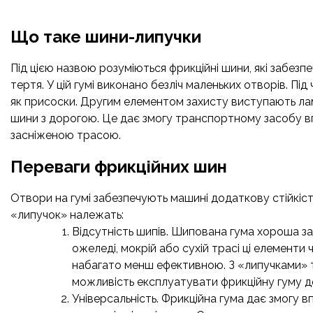
Що таке шини-липучки
Під цією назвою розуміються фрикційні шини, які забезпе
тертя. У цій гумі виконано безліч маленьких отворів. Пі
як присоски. Другим елементом захисту виступають ламе
шини з дорогою. Це дає змогу транспортному засобу в
засніженою трасою.
Переваги фрикційних шин
Отвори на гумі забезпечують машині додаткову стійкість 
«липучок» належать:
Відсутність шипів. Шипована гума хороша за 
ожеледі, мокрій або сухій трасі ці елементи
набагато менш ефективною. З «липучками» та
можливість експлуатувати фрикційну гуму д
Універсальність. Фрикційна гума дає змогу в