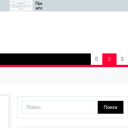
Причины заказать
Що дає вибір
апостиль у
перевіреного
специалистов
обладнання для
човнів
Найти: