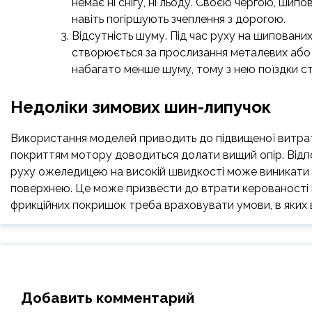
немає ні снігу, ні льоду. Своєю чергою, шип
навіть погіршують зчеплення з дорогою.
Відсутність шуму. Під час руху на шиповани
створюється за прослизання металевих або 
набагато менше шуму, тому з нею поїздки 
Недоліки зимових шин-липучок
Використання моделей приводить до підвищеної витрати
покриттям мотору доводиться долати вищий опір. Відпові
руху ожеледицею на високій швидкості може виникати е
поверхнею. Це може призвести до втрати керованості і
фрикційних покришок треба враховувати умови, в яких 
Добавить комментарий