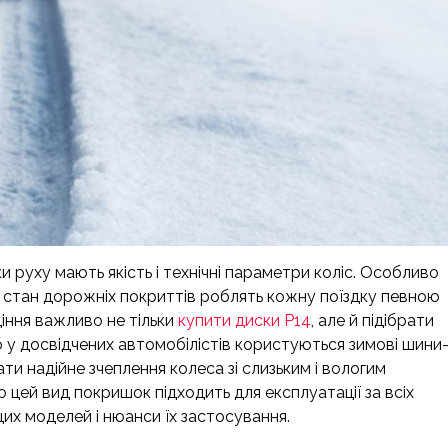
и руху мають якість і технічні параметри коліс. Особливо
і стан дорожніх покриттів роблять кожну поїздку певною
іння важливо не тільки
купити диски Р14
, але й підібрати
 у досвідчених автомобілістів користуються зимові шини
ти надійне зчеплення колеса зі слизьким і вологим
цей вид покришок підходить для експлуатації за всіх
цих моделей і нюанси їх застосування.