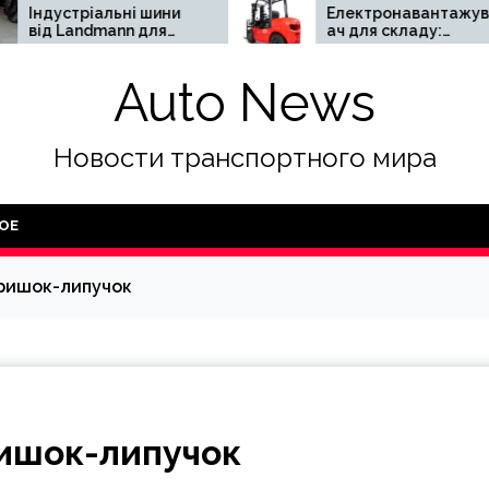
ьні шини
Електронавантажув
nn для
ач для складу:
та
переваги та
 роботи
недоліки
Auto News
ої
и
Новости транспортного мира
ОЕ
кришок-липучок
ришок-липучок