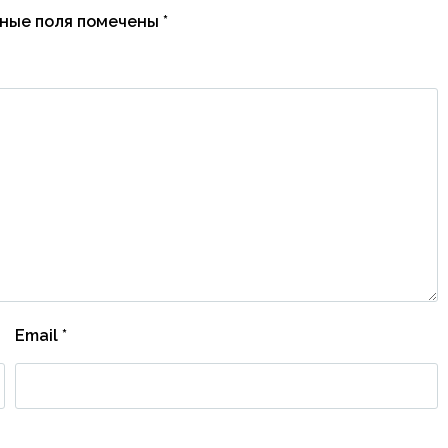
ные поля помечены
*
Email
*