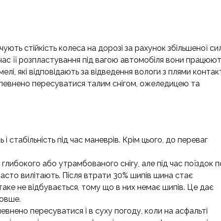
чують стійкість колеса на дорозі за рахунок збільшеної си
д час її розпластування під вагою автомобіля вони працюю
лі, які відповідають за відведення вологи з плями контак
певнено пересуватися талим снігом, ожеледицею та
і стабільність під час маневрів. Крім цього, до переваг
глибокого або утрамбованого снігу, але під час поїздок п
 часто вилітають. Після втрати 30% шипів шина стає
ке не відбувається, тому що в них немає шипів. Це дає
овше.
певнено пересуватися і в суху погоду, коли на асфальті