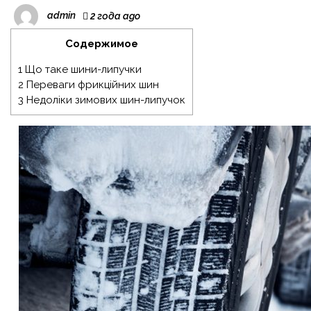
admin
2 года ago
Содержимое
1
Що таке шини-липучки
2
Переваги фрикційних шин
3
Недоліки зимових шин-липучок