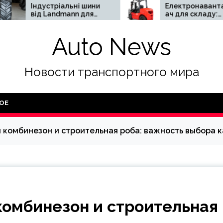
устріальні шини
Електронавантажув
 Landmann для
ач для складу:
печної та
переваги та
ктивної роботи
недоліки
Auto News
ковагової
цтехніки
Новости транспортного мира
ОЕ
й комбинезон и строительная роба: важность выбора
комбинезон и строительная