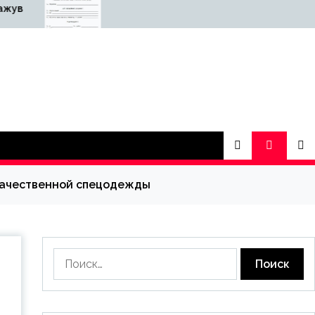
Причины заказать
Що дає вибір
апостиль у
перевіреного
специалистов
обладнання дл
човнів
 качественной спецодежды
Найти: