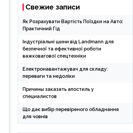
Свежие записи
Як Розрахувати Вартість Поїздки на Авто:
Практичний Гід
Індустріальні шини від Landmann для
безпечної та ефективної роботи
важковагової спецтехніки
Електронавантажувач для складу:
переваги та недоліки
Причины заказать апостиль у
специалистов
Що дає вибір перевіреного обладнання
для човнів