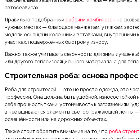
максимальная защита поверхности тела — например, в 
автосервисах.
Правильно подобранный
рабочий комбинезон
не сковы
нужных местах — благодаря манжетам, утяжкам, заст
модели оснащены коленными вставками, внутренними к
участках, подверженных быстрому износу.
Важно также учитывать сезонность: для зимы лучше вы
или другого теплоизоляционного материала, а для теп
Строительная роба: основа профе
Роба для строителей — это не просто одежда, это час
профессии. Она должна быть удобной, износостойкой 
себе прочность ткани, устойчивость к загрязнениям, 
в неё вшиваются элементы светоотражающей ленты — 
освещённости или на дорожных объектах.
Также стоит обратить внимание на то, что
роба строи
идентификации сотрудников — её цвет, крой, эмблемы 