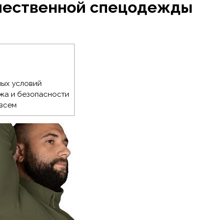
ачественной спецодежды
лых условий
жа и безопасности
 всем