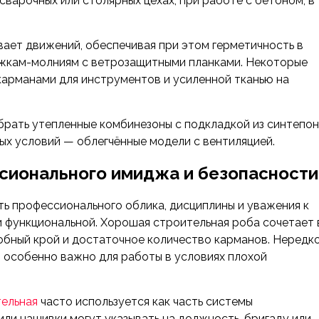
сварочных или столярных цехах, при работе с бетоном, в
вает движений, обеспечивая при этом герметичность в
ежкам-молниям с ветрозащитными планками. Некоторые
арманами для инструментов и усиленной тканью на
брать утепленные комбинезоны с подкладкой из синтепо
лых условий — облегчённые модели с вентиляцией.
ссионального имиджа и безопасности
ть профессионального облика, дисциплины и уважения к
и функциональной. Хорошая строительная роба сочетает 
удобный крой и достаточное количество карманов. Нередк
особенно важно для работы в условиях плохой
тельная
часто используется как часть системы
или нашивки могут указывать на должность, бригаду или