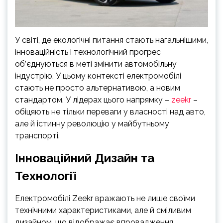
У світі, де екологічні питання стають нагальнішими,
інноваційність і технологічний прогрес
об’єднуються в меті змінити автомобільну
індустрію. У цьому контексті електромобілі
стають не просто альтернативою, а новим
стандартом. У лідерах цього напрямку –
zeekr
–
обіцяють не тільки переваги у власності над авто,
але й істинну революцію у майбутньому
транспорті.
Інноваційний Дизайн та
Технології
Електромобілі Zeekr вражають не лише своїми
технічними характеристиками, але й сміливим
дизайном, що відображає впровадження