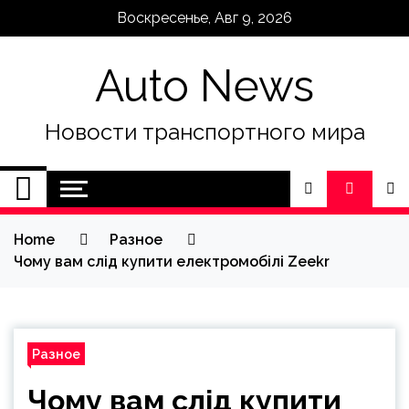
Skip
Воскресенье, Авг 9, 2026
to
content
Auto News
Новости транспортного мира
Home
Разное
Чому вам слід купити електромобілі Zeekr
Разное
Чому вам слід купити