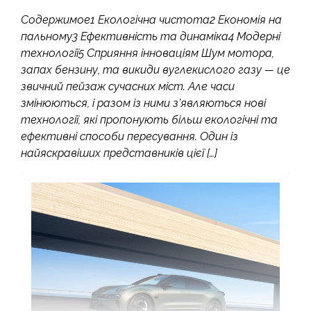
Содержимое1 Екологічна чистота2 Економія на
пальному3 Ефективність та динаміка4 Модерні
технології5 Сприяння інноваціям Шум мотора,
запах бензину, та викиди вуглекислого газу — це
звичний пейзаж сучасних міст. Але часи
змінюються, і разом із ними з’являються нові
технології, які пропонують більш екологічні та
ефективні способи пересування. Один із
найяскравіших представників цієї […]