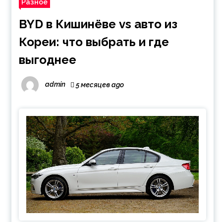
Разное
BYD в Кишинёве vs авто из
Кореи: что выбрать и где
выгоднее
admin
5 месяцев ago