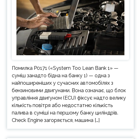
Помилка P0171 («System Too Lean Bank 1» —
суміш занадто бідна на банку 1) — одна з
найпоширеніших у сучасних автомобілях з
бензиновими двигунами. Вона означає, що блок
управління двигуном (ECU) фіксує надто велику
кількість повітря або недостатню кількість
палива в суміші на першому банку циліндрів.
Check Engine загоряється, машина […]