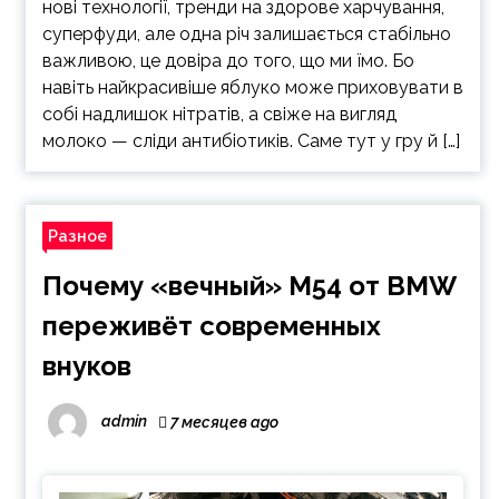
нові технології, тренди на здорове харчування,
суперфуди, але одна річ залишається стабільно
важливою, це довіра до того, що ми їмо. Бо
навіть найкрасивіше яблуко може приховувати в
собі надлишок нітратів, а свіже на вигляд
молоко — сліди антибіотиків. Саме тут у гру й […]
Разное
Почему «вечный» M54 от BMW
переживёт современных
внуков
admin
7 месяцев ago