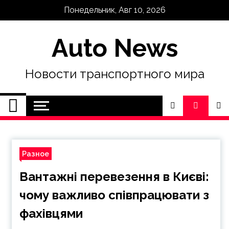
Skip
Понедельник, Авг 10, 2026
to
content
Auto News
Новости транспортного мира
Разное
Вантажні перевезення в Києві:
чому важливо співпрацювати з
фахівцями