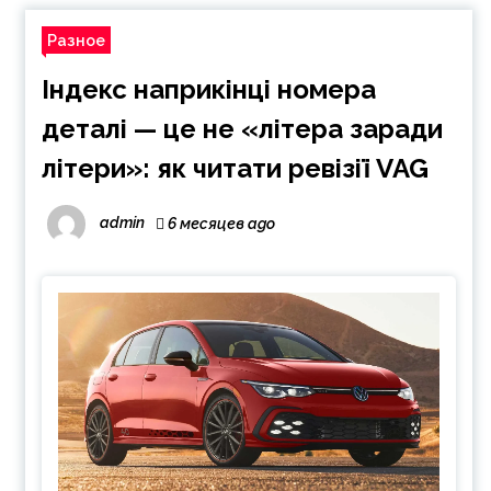
Разное
Індекс наприкінці номера
деталі — це не «літера заради
літери»: як читати ревізії VAG
admin
6 месяцев ago